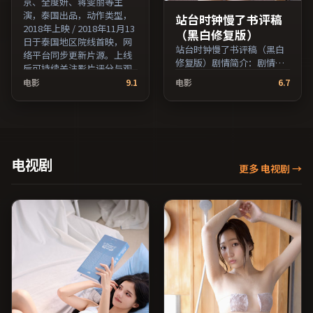
京、全度妍、蒋雯丽等主
演，泰国出品，动作类型，
站台时钟慢了书评稿
2018年上映 / 2018年11月13
（黑白修复版）
日于泰国地区院线首映，网
站台时钟慢了书评稿（黑白
络平台同步更新片源。上线
修复版）剧情简介：剧情围
后可持续关注影片评分与观
绕一次意外转折展开，美术
众口碑走势。（国产影视资
电影
9.1
电影
6.7
与场景还原了特定年代质
源大全免费条目索引，支持
感；由乌尔善执导，刘亦
片名与演员交叉检索。）
菲、木村拓哉、倪妮等主
演，英国出品，家庭类型，
2020年上映 / 2020年4月15
日于英国地区院线首映，网
电视剧
更多 电视剧
→
络平台同步更新片源。适合
希望获得情感共鸣与现实思
考的观众在线高清观看。
（国产影视资源大全免费条
目索引，支持片名与演员交
叉检索。）