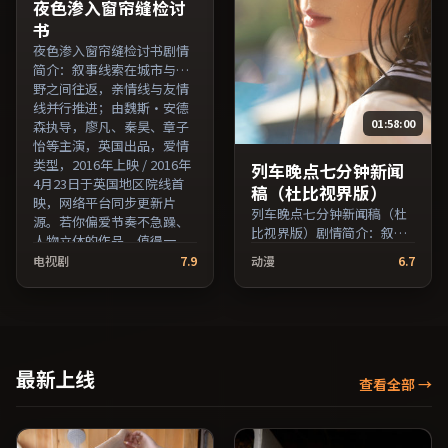
名与演员交叉检索。）
夜色渗入窗帘缝检讨
书
夜色渗入窗帘缝检讨书剧情
简介：叙事线索在城市与乡
野之间往返，亲情线与友情
线并行推进；由魏斯·安德
01:58:00
森执导，廖凡、秦昊、章子
怡等主演，英国出品，爱情
类型，2016年上映 / 2016年
列车晚点七分钟新闻
4月23日于英国地区院线首
稿（杜比视界版）
映，网络平台同步更新片
列车晚点七分钟新闻稿（杜
源。若你偏爱节奏不急躁、
比视界版）剧情简介：叙事
人物立体的作品，值得一
在多重视角间切换，场面调
看。（国产影视资源大全免
电视剧
7.9
动漫
6.7
度注重留白与观众想象空
费条目索引，支持片名与演
间；由是枝裕和执导，吴
员交叉检索。）
京、役所广司、蒋雯丽等主
演，中国大陆出品，犯罪类
型，2025年上映 / 2025年5
月16日于中国大陆地区院线
最新上线
查看全部
→
首映，网络平台同步更新片
源。可作为周末家庭观影或
独自细品的口碑之选。（国
产影视资源大全免费条目索