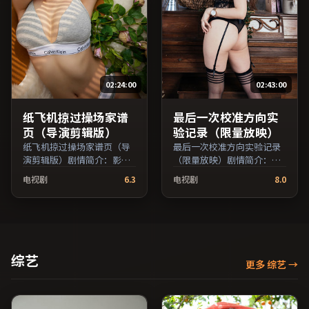
片名与演员交叉检索。）
免费条目索引，支持片名与
演员交叉检索。）
02:24:00
02:43:00
纸飞机掠过操场家谱
最后一次校准方向实
页（导演剪辑版）
验记录（限量放映）
纸飞机掠过操场家谱页（导
最后一次校准方向实验记录
演剪辑版）剧情简介：影片
（限量放映）剧情简介：影
试图追问「归属」与「告
片以冷静叙事铺陈人物处
电视剧
6.3
电视剧
8.0
别」的主题，人物关系在误
境，现实压力与理想执念相
会与和解中演进；由杜琪峰
互拉扯；由诺兰执导，雷佳
执导，吴京、王俊凯、黄渤
音、刘亦菲、全度妍等主
等主演，中国台湾出品，动
演，韩国出品，传记类型，
作类型，2023年上映 / 2023
2023年上映 / 2023年11月16
年3月25日于中国台湾地区院
日于韩国地区院线首映，网
综艺
更多 综艺
→
线首映，网络平台同步更新
络平台同步更新片源。影片
片源。适合关注表演细节与
信息含剧情简介与主创阵
导演风格的深度观影人群。
容，便于检索与比对。（国
（国产影视资源大全免费条
产影视资源大全免费条目索