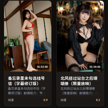
广司、妻夫木聪、李秉宪等
音、刘亦菲、全度妍等主
主演，中国大陆出品，犯罪
演，韩国出品，传记类型，
类型，2019年上映 / 2019年
2023年上映 / 2023年11月16
5月1日于中国大陆地区院线
日于韩国地区院线首映，网
首映，网络平台同步更新片
络平台同步更新片源。影片
源。若你偏爱节奏不急躁、
信息含剧情简介与主创阵
人物立体的作品，值得一
容，便于检索与比对。（国
看。（国产影视资源大全免
产影视资源大全免费条目索
费条目索引，支持片名与演
引，支持片名与演员交叉检
员交叉检索。）
索。）
01:53:00
01:34:00
备忘录里未勾选挂号
北风掠过站台之后珊
信（字幕修订版）
瑚册（限量放映）
备忘录里未勾选挂号信（字
北风掠过站台之后珊瑚册
幕修订版）剧情简介：节奏
（限量放映）剧情简介：剧
在沉静与爆发之间交替，悬
情围绕一次意外转折展开，
动漫
6.9
动漫
6.3
念逐步揭开却保留开放式回
美术与场景还原了特定年代
味；由娄烨执导，周迅、梁
质感；由贾樟柯执导，沈