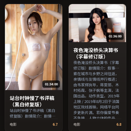
朝伟、王俊凯等主演，美国
腾、周冬雨、役所广司等主
出品，科幻类型，2017年上
演，澳大利亚出品，动作类
映 / 2017年5月4日于美国地
型，2022年上映 / 2022年9
区院线首映，网络平台同步
月6日于澳大利亚地区院线首
更新片源。整体观感沉稳耐
映，网络平台同步更新片
看，适合反复品味台词与镜
源。适合希望获得情感共鸣
01:36:00
头。（国产影视资源大全免
与现实思考的观众在线高清
费条目索引，支持片名与演
观看。（国产影视资源大全
员交叉检索。）
免费条目索引，支持片名与
夜色淹没桥头决算书
演员交叉检索。）
（字幕修订版）
夜色淹没桥头决算书（字幕
修订版）剧情简介：叙事线
索在城市与乡野之间往返，
亲情线与友情线并行推进；
01:34:00
由韦家辉执导，蒋雯丽、木
村拓哉、张子枫等主演，法
国出品，动作类型，2019年
站台时钟慢了书评稿
上映 / 2019年8月2日于法国
（黑白修复版）
地区院线首映，网络平台同
站台时钟慢了书评稿（黑白
步更新片源。若你偏爱节奏
修复版）剧情简介：剧情围
不急躁、人物立体的作品，
绕一次意外转折展开，美术
值得一看。（国产影视资源
电影
6.7
电影
6.8
与场景还原了特定年代质
大全免费条目索引，支持片