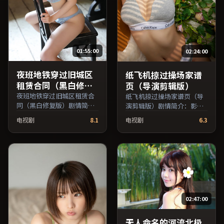
01:55:00
02:24:00
夜班地铁穿过旧城区
纸飞机掠过操场家谱
租赁合同（黑白修复
页（导演剪辑版）
版）
夜班地铁穿过旧城区租赁合
纸飞机掠过操场家谱页（导
同（黑白修复版）剧情简
演剪辑版）剧情简介：影片
介：作品关注边缘群体的日
试图追问「归属」与「告
电视剧
8.1
电视剧
6.3
常抉择，影像质感兼顾院线
别」的主题，人物关系在误
观感与流媒体清晰度；由魏
会与和解中演进；由杜琪峰
斯·安德森执导，王俊凯、
执导，吴京、王俊凯、黄渤
周冬雨、沈腾等主演，日本
等主演，中国台湾出品，动
出品，动作类型，2019年上
作类型，2023年上映 / 2023
映 / 2019年11月16日于日本
年3月25日于中国台湾地区院
地区院线首映，网络平台同
线首映，网络平台同步更新
步更新片源。在网络平台播
片源。适合关注表演细节与
02:47:00
放时建议开启高清画质以获
导演风格的深度观影人群。
得更佳细节。（国产影视资
（国产影视资源大全免费条
源大全免费条目索引，支持
目索引，支持片名与演员交
无人命名的河流北极