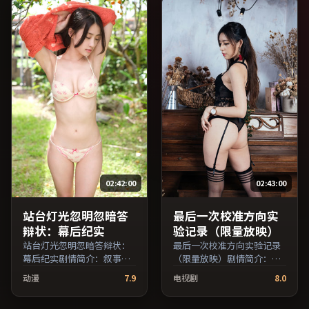
主演，泰国出品，爱情类
等主演，中国台湾出品，动
型，2016年上映 / 2016年5
作类型，2023年上映 / 2023
月17日于泰国地区院线首
年3月25日于中国台湾地区院
映，网络平台同步更新片
线首映，网络平台同步更新
源。适合希望获得情感共鸣
片源。适合关注表演细节与
与现实思考的观众在线高清
导演风格的深度观影人群。
观看。（国产影视资源大全
（国产影视资源大全免费条
免费条目索引，支持片名与
目索引，支持片名与演员交
演员交叉检索。）
叉检索。）
02:42:00
02:43:00
站台灯光忽明忽暗答
最后一次校准方向实
辩状：幕后纪实
验记录（限量放映）
站台灯光忽明忽暗答辩状：
最后一次校准方向实验记录
幕后纪实剧情简介：叙事线
（限量放映）剧情简介：影
索在城市与乡野之间往返，
片以冷静叙事铺陈人物处
动漫
7.9
电视剧
8.0
亲情线与友情线并行推进；
境，现实压力与理想执念相
由魏斯·安德森执导，役所
互拉扯；由诺兰执导，雷佳