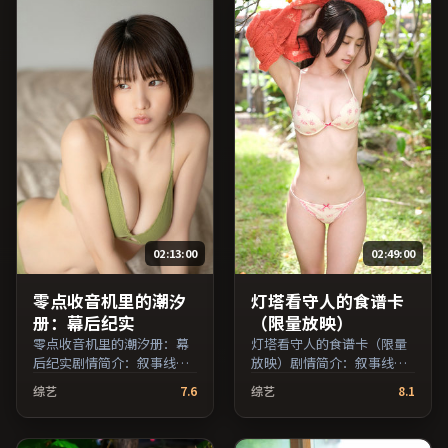
目索引，支持片名与演员交
引，支持片名与演员交叉检
叉检索。）
索。）
02:13:00
02:49:00
零点收音机里的潮汐
灯塔看守人的食谱卡
册：幕后纪实
（限量放映）
零点收音机里的潮汐册：幕
灯塔看守人的食谱卡（限量
后纪实剧情简介：叙事线索
放映）剧情简介：叙事线索
在城市与乡野之间往返，亲
在城市与乡野之间往返，亲
综艺
7.6
综艺
8.1
情线与友情线并行推进；由
情线与友情线并行推进；由
娄烨执导，胡歌、松隆子、
娄烨执导，刘亦菲、吴京、
提莫西·查拉梅等主演，英
蒋雯丽等主演，韩国出品，