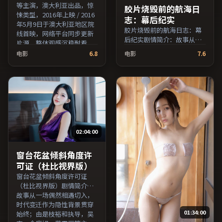
等主演，澳大利亚出品，惊
胶片烧毁前的航海日
悚类型，2016年上映 / 2016
志：幕后纪实
年5月9日于澳大利亚地区院
胶片烧毁前的航海日志：幕
线首映，网络平台同步更新
后纪实剧情简介：故事从一
片源。整体观感沉稳耐看，
场偶然相遇切入，时代变迁
适合反复品味台词与镜头。
电影
6.8
电影
7.6
作为隐性背景贯穿始终；由
（国产影视资源大全免费条
王小帅执导，鲁妮·玛拉、
目索引，支持片名与演员交
吴京、张子枫等主演，英国
叉检索。）
出品，家庭类型，2019年上
映 / 2019年3月7日于英国地
区院线首映，网络平台同步
更新片源。上线后可持续关
注影片评分与观众口碑走
02:04:00
势。（国产影视资源大全免
费条目索引，支持片名与演
员交叉检索。）
窗台花盆倾斜角度许
可证（杜比视界版）
窗台花盆倾斜角度许可证
（杜比视界版）剧情简介：
故事从一场偶然相遇切入，
时代变迁作为隐性背景贯穿
01:34:00
始终；由是枝裕和执导，吴