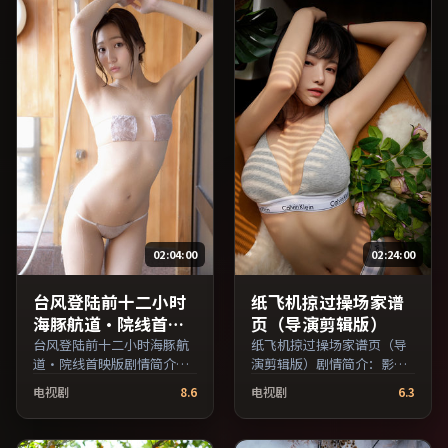
引，支持片名与演员交叉检
索。）
02:04:00
02:24:00
台风登陆前十二小时
纸飞机掠过操场家谱
海豚航道·院线首映
页（导演剪辑版）
版
台风登陆前十二小时海豚航
纸飞机掠过操场家谱页（导
道·院线首映版剧情简介：
演剪辑版）剧情简介：影片
剧情围绕一次意外转折展
试图追问「归属」与「告
电视剧
8.6
电视剧
6.3
开，美术与场景还原了特定
别」的主题，人物关系在误
年代质感；由乌尔善执导，
会与和解中演进；由杜琪峰
章子怡、易烊千玺、沈腾等
执导，吴京、王俊凯、黄渤