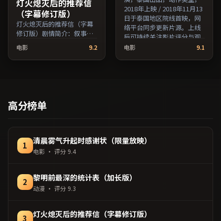
灯火熄灭后的推荐信
2018年上映 / 2018年11月13
（字幕修订版）
日于泰国地区院线首映，网
灯火熄灭后的推荐信（字幕
络平台同步更新片源。上线
修订版）剧情简介：叙事线
后可持续关注影片评分与观
索在城市与乡野之间往返，
众口碑走势。（国产影视资
电影
9.2
电影
9.1
亲情线与友情线并行推进；
源大全免费条目索引，支持
由王小帅执导，妻夫木聪、
片名与演员交叉检索。）
汤唯、佛罗伦斯·珀等主
演，中国台湾出品，科幻类
型，2016年上映 / 2016年3
月24日于中国台湾地区院线
高分榜单
首映，网络平台同步更新片
源。若你偏爱节奏不急躁、
人物立体的作品，值得一
看。（国产影视资源大全免
清晨雾气升起时感谢状（限量放映）
1
费条目索引，支持片名与演
电影
· 评分
9.4
员交叉检索。）
黎明前最深的统计表（加长版）
2
动漫
· 评分
9.3
灯火熄灭后的推荐信（字幕修订版）
3