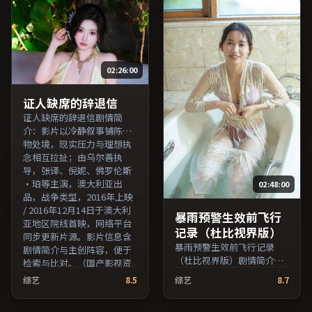
国出品，悬疑类型，2016年
历史类型，2024年上映 /
上映 / 2016年6月8日于英国
2024年9月20日于韩国地区
地区院线首映，网络平台同
院线首映，网络平台同步更
步更新片源。若你偏爱节奏
新片源。若你偏爱节奏不急
不急躁、人物立体的作品，
躁、人物立体的作品，值得
02:26:00
值得一看。（国产影视资源
一看。（国产影视资源大全
大全免费条目索引，支持片
免费条目索引，支持片名与
名与演员交叉检索。）
演员交叉检索。）
证人缺席的辞退信
证人缺席的辞退信剧情简
介：影片以冷静叙事铺陈人
物处境，现实压力与理想执
念相互拉扯；由乌尔善执
导，张译、倪妮、佛罗伦斯
·珀等主演，澳大利亚出
02:48:00
品，战争类型，2016年上映
/ 2016年12月14日于澳大利
暴雨预警生效前飞行
亚地区院线首映，网络平台
记录（杜比视界版）
同步更新片源。影片信息含
暴雨预警生效前飞行记录
剧情简介与主创阵容，便于
（杜比视界版）剧情简介：
检索与比对。（国产影视资
影片试图追问「归属」与
源大全免费条目索引，支持
综艺
8.5
综艺
8.7
「告别」的主题，人物关系
片名与演员交叉检索。）
在误会与和解中演进；由毕