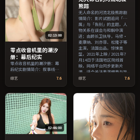
片名与演员交叉检索。）
叉检索。）
熊踪
无人命名的河流北极熊踪剧
情简介：影片试图追问「归
属」与「告别」的主题，人
物关系在误会与和解中演
02:13:00
进；由顾长卫执导，马修·
麦康纳、刘亦菲、松隆子等
主演，法国出品，惊悚类
零点收音机里的潮汐
型，2021年上映 / 2021年7
册：幕后纪实
月14日于法国地区院线首
零点收音机里的潮汐册：幕
映，网络平台同步更新片
后纪实剧情简介：叙事线索
源。适合关注表演细节与导
在城市与乡野之间往返，亲
演风格的深度观影人群。
综艺
7.6
综艺
7.6
情线与友情线并行推进；由
（国产影视资源大全免费条
娄烨执导，胡歌、松隆子、
目索引，支持片名与演员交
提莫西·查拉梅等主演，英
叉检索。）
国出品，悬疑类型，2016年
上映 / 2016年6月8日于英国
地区院线首映，网络平台同
步更新片源。若你偏爱节奏
不急躁、人物立体的作品，
02:46:00
值得一看。（国产影视资源
大全免费条目索引，支持片