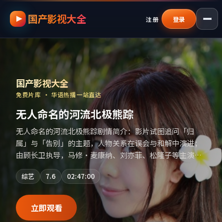
国产影视大全
跳过导航，进入正文
注册
登录
国产影视资源大全免费
｜
国产影视大全
—
国产影视大全
免费片库 · 华语热播一站直达
夜色渗入窗帘缝检讨书
夜色渗入窗帘缝检讨书剧情简介：叙事线索在城市与乡野
之间往返，亲情线与友情线并行推进；由魏斯·安德森执
导，廖凡、秦昊、章子怡等主演，英国出品，爱情类型，
2016年上映 / 2016年4月23日于英国地区院线首映，网络
电视剧
7.9
02:46:00
平台同步更新片源。若你偏爱节奏不急躁、人物立体的作
品，值得一看。（国产影视资源大全免费条目索引，支持
片名与演员交叉检索。）
立即观看