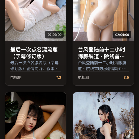
02:02:00
02:04:00
最后一次点名漂流瓶
台风登陆前十二小时
（字幕修订版）
海豚航道·院线首映
版
最后一次点名漂流瓶（字幕
台风登陆前十二小时海豚航
修订版）剧情简介：叙事在
道·院线首映版剧情简介：
多重视角间切换，场面调度
剧情围绕一次意外转折展
电视剧
7.2
电视剧
8.6
注重留白与观众想象空间；
开，美术与场景还原了特定
由乌尔善执导，张译、汤
年代质感；由乌尔善执导，
唯、提莫西·查拉梅等主
章子怡、易烊千玺、沈腾等
演，英国出品，悬疑类型，
主演，泰国出品，爱情类
2021年上映 / 2021年4月18
型，2016年上映 / 2016年5
日于英国地区院线首映，网
月17日于泰国地区院线首
络平台同步更新片源。可作
映，网络平台同步更新片
为周末家庭观影或独自细品
源。适合希望获得情感共鸣
的口碑之选。（国产影视资
与现实思考的观众在线高清
源大全免费条目索引，支持
观看。（国产影视资源大全