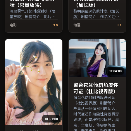
状（限量放映）
（加长版）
清晨雾气升起时感谢状（限
黎明前最深的统计表（加长
量放映）剧情简介：影片试
版）剧情简介：作品关注边
图追问「归属」与「告别」
缘群体的日常抉择，影像质
电影
9.4
动漫
9.3
的主题，人物关系在误会与
感兼顾院线观感与流媒体清
和解中演进；由顾长卫执
晰度；由李安执导，刘亦
导，汤唯、梁朝伟、王俊凯
菲、秦昊、蒋雯丽等主演，
等主演，中国香港出品，传
澳大利亚出品，爱情类型，
记类型，2021年上映 / 2021
2021年上映 / 2021年4月4日
年4月9日于中国香港地区院
于澳大利亚地区院线首映，
线首映，网络平台同步更新
网络平台同步更新片源。在
片源。适合关注表演细节与
网络平台播放时建议开启高
02:04:00
导演风格的深度观影人群。
清画质以获得更佳细节。
（国产影视资源大全免费条
（国产影视资源大全免费条
目索引，支持片名与演员交
目索引，支持片名与演员交
窗台花盆倾斜角度许
叉检索。）
叉检索。）
可证（杜比视界版）
窗台花盆倾斜角度许可证
（杜比视界版）剧情简介：
故事从一场偶然相遇切入，
时代变迁作为隐性背景贯穿
01:51:00
始终；由是枝裕和执导，吴
京、全度妍、蒋雯丽等主
演，泰国出品，动作类型，