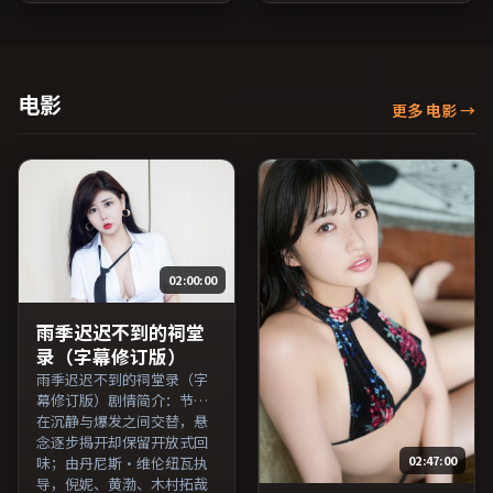
感；由乌尔善执导，刘亦
名与演员交叉检索。）
菲、木村拓哉、倪妮等主
演，英国出品，家庭类型，
2020年上映 / 2020年4月15
日于英国地区院线首映，网
电影
更多 电影
→
络平台同步更新片源。适合
希望获得情感共鸣与现实思
考的观众在线高清观看。
（国产影视资源大全免费条
目索引，支持片名与演员交
叉检索。）
02:00:00
雨季迟迟不到的祠堂
录（字幕修订版）
雨季迟迟不到的祠堂录（字
幕修订版）剧情简介：节奏
在沉静与爆发之间交替，悬
念逐步揭开却保留开放式回
02:47:00
味；由丹尼斯·维伦纽瓦执
导，倪妮、黄渤、木村拓哉