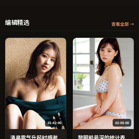
赣执导，张子枫、易烊千
玺、全度妍等主演，法国出
品，家庭类型，2019年上映
/ 2019年4月6日于法国地区
编辑精选
查看全部
→
院线首映，网络平台同步更
新片源。适合关注表演细节
与导演风格的深度观影人
群。（国产影视资源大全免
费条目索引，支持片名与演
员交叉检索。）
01:42:00
02:03:00
清晨雾气升起时感谢
黎明前最深的统计表